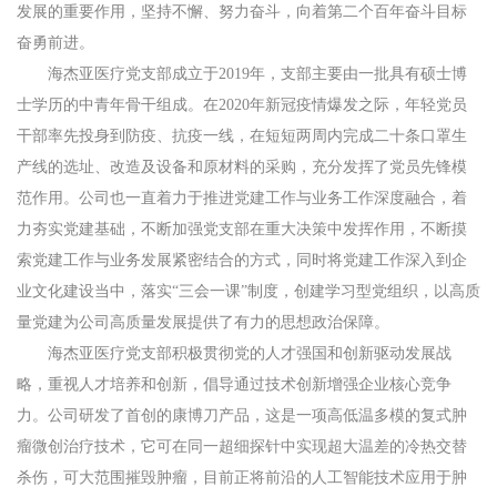
发展的重要作用，坚持不懈、努力奋斗，向着第二个百年奋斗目标
奋勇前进。
海杰亚医疗党支部成立于2019年，支部主要由一批具有硕士博
士学历的中青年骨干组成。在2020年新冠疫情爆发之际，年轻党员
干部率先投身到防疫、抗疫一线，在短短两周内完成二十条口罩生
产线的选址、改造及设备和原材料的采购，充分发挥了党员先锋模
范作用。公司也一直着力于推进党建工作与业务工作深度融合，着
力夯实党建基础，不断加强党支部在重大决策中发挥作用，不断摸
索党建工作与业务发展紧密结合的方式，同时将党建工作深入到企
业文化建设当中，落实“三会一课”制度，创建学习型党组织，以高质
量党建为公司高质量发展提供了有力的思想政治保障。
海杰亚医疗党支部积极贯彻党的人才强国和创新驱动发展战
略，重视人才培养和创新，倡导通过技术创新增强企业核心竞争
力。公司研发了首创的康博刀产品，这是一项高低温多模的复式肿
瘤微创治疗技术，它可在同一超细探针中实现超大温差的冷热交替
杀伤，可大范围摧毁肿瘤，目前正将前沿的人工智能技术应用于肿