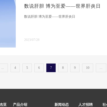
数说肝胆 博为至爱——世界肝炎日
数说肝胆 博为至爱——世界肝炎日
2023/07/28
...
4
5
6
7
8
9
10
...
杰亚
产品介绍
新闻动态
人才招聘
社