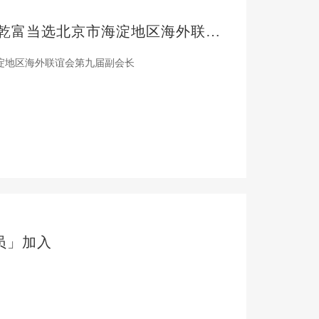
赤子心 强国梦丨海杰亚医疗董事长黄乾富当选北京市海淀地区海外联谊会第九届副会长
淀地区海外联谊会第九届副会长
员」加入